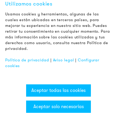
privacidad y cómo nos comprometemos a proteger y
Utilizamos cookies
respetar tu privacidad, consulta nuestra
Política de
privacidad
.
Usamos cookies y herramientas, algunas de las
cuales están ubicadas en terceros países, para
mejorar tu experiencia en nuestro sitio web. Puedes
retirar tu consentimiento en cualquier momento. Para
más información sobre las cookies utilizadas y tus
derechos como usuario, consulta nuestra Política de
privacidad.
Política de privacidad
|
Aviso legal
|
Configurar
cookies
LEGAL
Terminos y Condiciones Generales
Aviso de Privacidad
Aceptar todas las cookies
Pie de Imprenta
FAQ
Aceptar solo necesarias