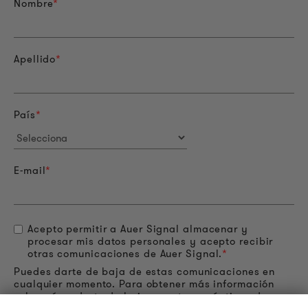
Nombre
*
Apellido
*
País
*
E-mail
*
Acepto permitir a Auer Signal almacenar y
procesar mis datos personales y acepto recibir
otras comunicaciones de Auer Signal.
*
Puedes darte de baja de estas comunicaciones en
cualquier momento. Para obtener más información
sobre cómo darte de baja, nuestras prácticas de